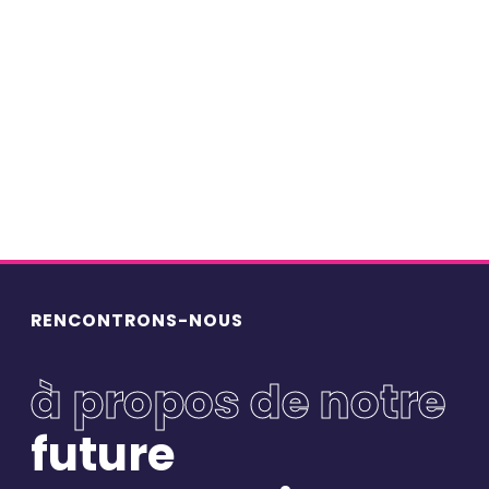
Tous les formats
Actualités BlueBirds
(14)
Case studies
(37)
Editos
(84)
Podcasts-histoiresentreprises
(56)
Points de vue
(73)
Portraits
(77)
Webinars
(8)
RENCONTRONS-NOUS
à propos de notre
future