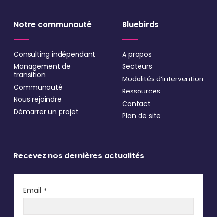
VALIDER
Notre communauté
Bluebirds
* Champs obligatoires
Consulting indépendant
A propos
Management de
Secteurs
transition
Modalités d’intervention
Communauté
Ressources
Nous rejoindre
Contact
Démarrer un projet
Plan de site
Recevez nos dernières actualités
Email
*