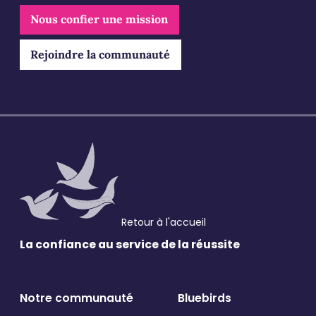
Nous confier une mission
Rejoindre la communauté
Validation
*
J'accepte de recevoir vos e-mails et confirme
avoir pris connaissance de votre politique de
confidentialité et mentions légales.
VALIDER
* Champs obligatoires
Retour à l'accueil
La confiance au service
de la réussite
Notre communauté
Bluebirds