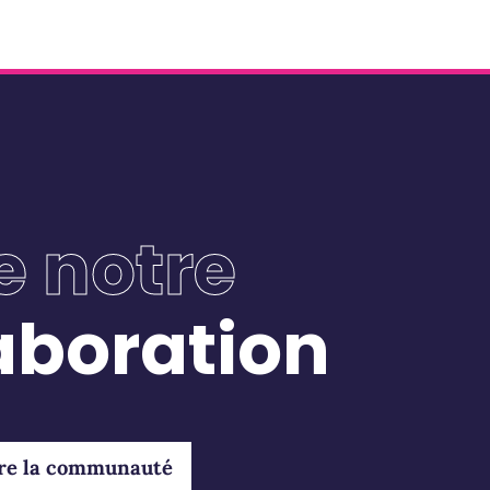
e notre
laboration
re la communauté