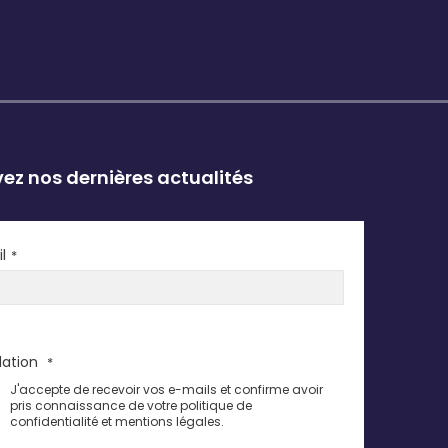
ez nos dernières actualités
l
*
dation
*
J'accepte de recevoir vos e-mails et confirme avoir
pris connaissance de votre politique de
confidentialité et mentions légales.