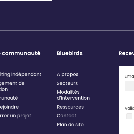
e communauté
Bluebirds
Recev
lting indépendant
A propos
Emai
gement de
Secteurs
tion
Modalités
unauté
d’intervention
ejoindre
Ressources
Vali
rer un projet
Contact
Plan de site