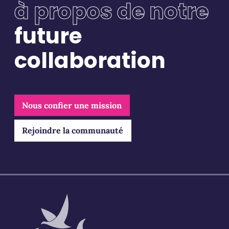
à propos de notre
Restons connectés
future
Pour ne rien manquer, abonnez-vous à notre newsletter et
collaboration
recevez tous les mois les dernières actualités Bluebirds et
des différents secteurs
Email
*
Nous confier une mission
Rejoindre la communauté
Validation
*
J'accepte de recevoir vos e-mails et confirme
avoir pris connaissance de votre politique de
confidentialité et mentions légales.
VALIDER