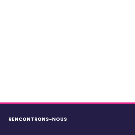
Tous les formats
Actualités BlueBirds
(14)
Case studies
(37)
Editos
(84)
Podcasts-histoiresentreprises
(56)
Points de vue
(73)
Portraits
(77)
Webinars
(8)
RENCONTRONS-NOUS