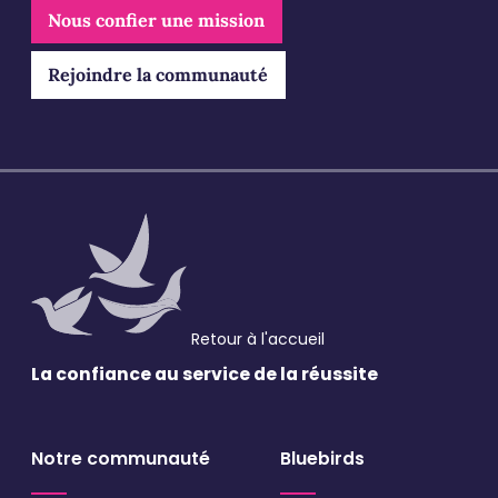
Nous confier une mission
Rejoindre la communauté
Restons connectés
Pour ne rien manquer, abonnez-vous à notre newsletter et
recevez tous les mois les dernières actualités Bluebirds et
des différents secteurs
Retour à l'accueil
La confiance au service
de la réussite
Email
*
Notre communauté
Bluebirds