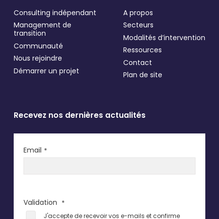
Validation
*
Consulting indépendant
A propos
J'accepte de recevoir vos e-mails et confirme
avoir pris connaissance de votre politique de
Management de
Secteurs
confidentialité et mentions légales.
transition
Modalités d’intervention
Communauté
Ressources
Nous rejoindre
Contact
VALIDER
Démarrer un projet
Plan de site
* Champs obligatoires
Recevez nos dernières actualités
Email
*
Validation
*
J'accepte de recevoir vos e-mails et confirme