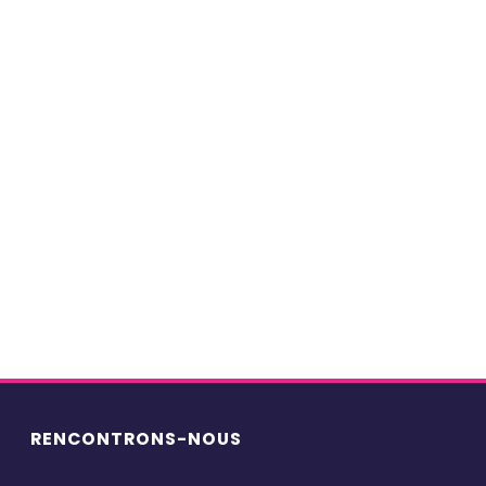
Case studies
(37)
Editos
(84)
Podcasts-histoiresentreprises
(56)
Points de vue
(73)
Portraits
(77)
Webinars
(8)
RENCONTRONS-NOUS