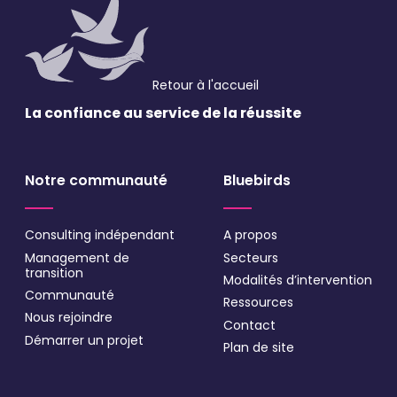
J'accepte de recevoir vos e-mails et confirme
avoir pris connaissance de votre politique de
confidentialité et mentions légales.
Retour à l'accueil
VALIDER
La confiance au service
de la réussite
* Champs obligatoires
Notre communauté
Bluebirds
Consulting indépendant
A propos
Management de
Secteurs
transition
Modalités d’intervention
Communauté
Ressources
Nous rejoindre
Contact
Démarrer un projet
Plan de site