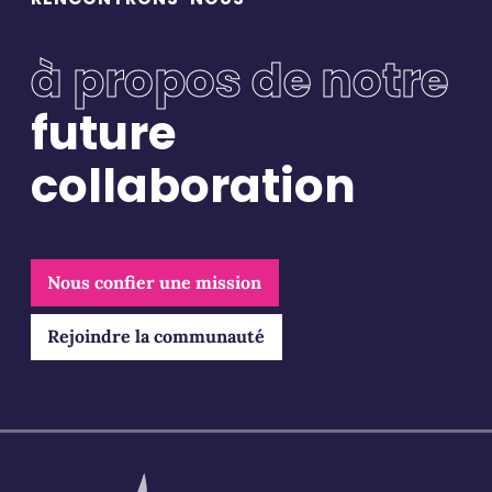
à propos de notre
future
collaboration
Restons connectés
Pour ne rien manquer, abonnez-vous à notre newsletter et
recevez tous les mois les dernières actualités Bluebirds et
Nous confier une mission
des différents secteurs
Rejoindre la communauté
Email
*
Validation
*