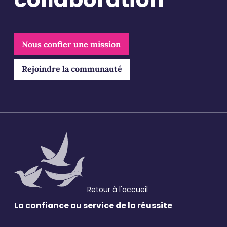
Pour ne rien manquer, abonnez-vous à notre newsletter et
recevez tous les mois les dernières actualités Bluebirds et
des différents secteurs
Nous confier une mission
Email
*
Rejoindre la communauté
Validation
*
J'accepte de recevoir vos e-mails et confirme
avoir pris connaissance de votre politique de
confidentialité et mentions légales.
VALIDER
Retour à l'accueil
* Champs obligatoires
La confiance au service
de la réussite