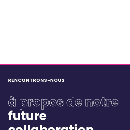
Podcasts-histoiresentreprises
(56)
Points de vue
(73)
Portraits
(77)
Webinars
(8)
RENCONTRONS-NOUS
à propos de notre
future
Restons connectés
collaboration