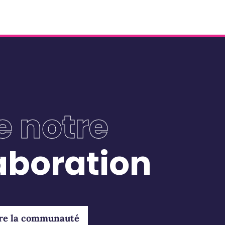
Les enjeux du lancement multi-canal en pharma
En conclusion, l’écoute des réseaux sociaux et la 
peuvent être utilisés de manière systématique pour
plans de marques à moyen et long terme et manag
communication / relations publiques
. Patients, mé
constituent l’interface des décisions thérapeutiques aujo
laboratoires de mobiliser les ressources en interne p
plus hétérogène, et d’être en mesure de produire une
e notre
tant sur le plan intellectuel, avec des données factuel
préoccupations des patients et médecins. L’exploitatio
les réseaux sociaux ont toute leur place dans cette d
laboration
Nathalie Daste
Consultante
en stratégie dans l’industrie pharmaceut
Stratégie, Marketing, et
Transformation digitale
Membre de la
communauté
NC Partners On Demand
re la communauté