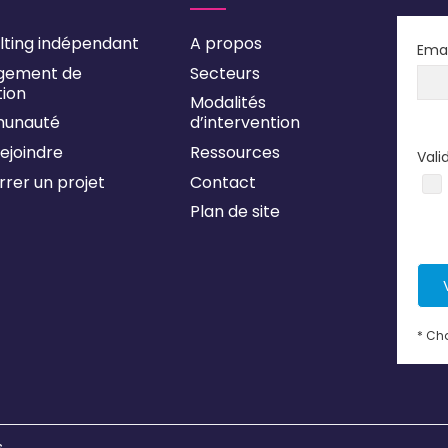
lting indépendant
A propos
Emai
gement de
Secteurs
tion
Modalités
unauté
d’intervention
ejoindre
Ressources
Vali
rer un projet
Contact
Plan de site
* Ch
s