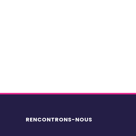
Validation
*
J'accepte de recevoir vos e-mails
et confirme avoir pris
connaissance de votre politique
de confidentialité et mentions
légales.
VALIDER
* Champs obligatoires
RENCONTRONS-NOUS