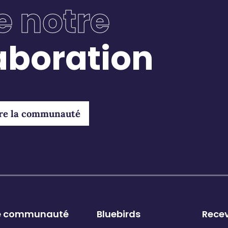
e notre
Joli programme, pour nos temps modernes…
(*)
Du labeur à l’ouvrage
, éd. Calmann-Lévy, 2019.
laboration
(**)
Cadre noir
que Laëtitia a créée en 2015, qui accom
rapport au travail et aux reconversions.
re la communauté
e communauté
Bluebirds
Recev