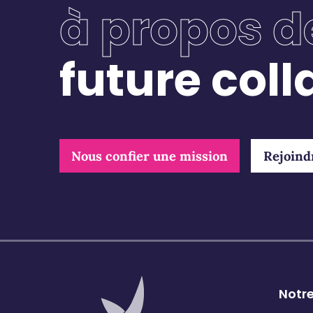
à propos d
future col
Nous confier une mission
Rejoind
Notr