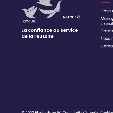
Consu
Retour à
Mana
l'accueil
transi
La confiance au service
Comm
de la réussite
Nous r
Démar
© 2020 Bluebirds by
PS
. Tous droits réservés.
Cookie