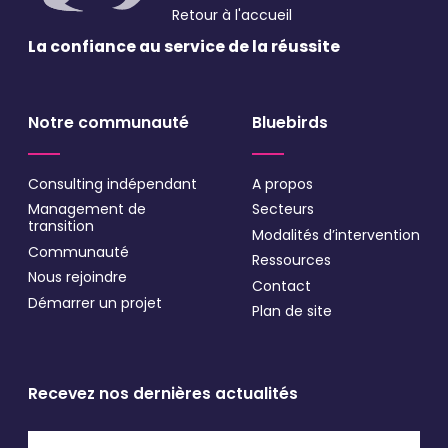
Retour à l'accueil
* Champs obligatoires
La confiance au service
de la réussite
Notre communauté
Bluebirds
Consulting indépendant
A propos
Management de
Secteurs
transition
Modalités d’intervention
Communauté
Ressources
Nous rejoindre
Contact
Démarrer un projet
Plan de site
Recevez nos dernières actualités