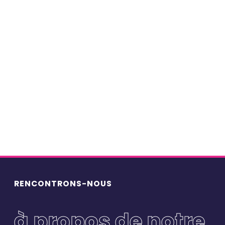
Tous les formats
Actualités BlueBirds
(14)
Case studies
(37)
Editos
(84)
Podcasts-histoiresentreprises
(56)
Points de vue
(73)
Portraits
(77)
Webinars
(8)
RENCONTRONS-NOUS
à propos de notre