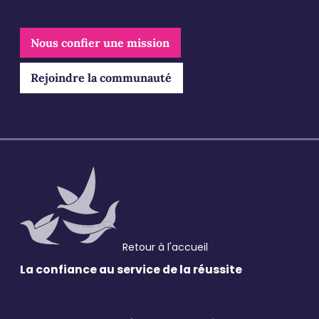
des différents secteurs
Nous confier une mission
Email
*
Rejoindre la communauté
Validation
*
J'accepte de recevoir vos e-mails et confirme
avoir pris connaissance de votre politique de
confidentialité et mentions légales.
VALIDER
Retour à l'accueil
* Champs obligatoires
La confiance au service
de la réussite