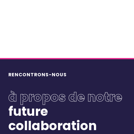
Points de vue
(73)
Portraits
(77)
Webinars
(8)
RENCONTRONS-NOUS
à propos de notre
future
Restons connectés
collaboration
Pour ne rien manquer, abonnez-vous à notre newsletter et
recevez tous les mois les dernières actualités Bluebirds et