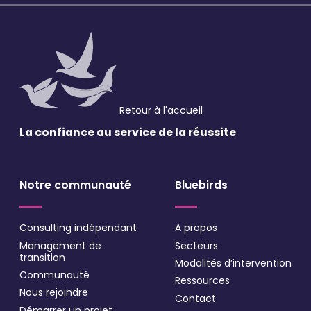
Validation
*
J'accepte de recevoir vos e-mails et confirme
avoir pris connaissance de votre politique de
confidentialité et mentions légales.
VALIDER
Retour à l'accueil
La confiance au service
de la réussite
* Champs obligatoires
Notre communauté
Bluebirds
Consulting indépendant
A propos
Management de
Secteurs
transition
Modalités d’intervention
Communauté
Ressources
Nous rejoindre
Contact
Démarrer un projet