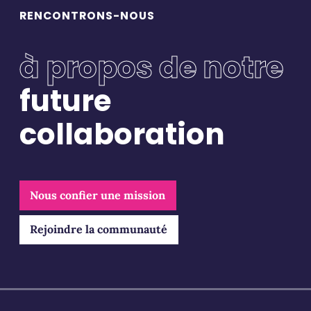
Podcasts-histoiresentreprises
(56)
RENCONTRONS-NOUS
Points de vue
(73)
Portraits
(77)
à propos de notre
Webinars
(8)
future
collaboration
Nous confier une mission
Rejoindre la communauté
Restons connectés
Pour ne rien manquer, abonnez-vous à notre newsletter et