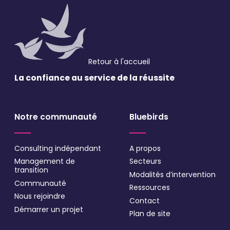
recevez tous les mois les dernières actualités Bluebirds et
des différents secteurs
Email
*
Retour à l'accueil
La confiance au service
de la réussite
Validation
*
Notre communauté
Bluebirds
J'accepte de recevoir vos e-mails et confirme
avoir pris connaissance de votre politique de
confidentialité et mentions légales.
Consulting indépendant
A propos
Management de
Secteurs
VALIDER
transition
Modalités d’intervention
Communauté
Ressources
* Champs obligatoires
Nous rejoindre
Contact
Démarrer un projet
Plan de site