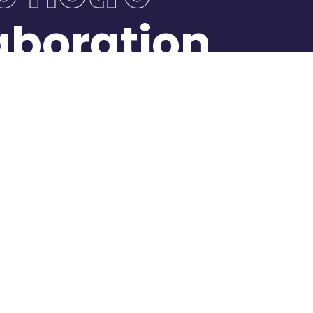
laboration
re la communauté
e communauté
Bluebirds
Recev
lting indépendant
A propos
Emai