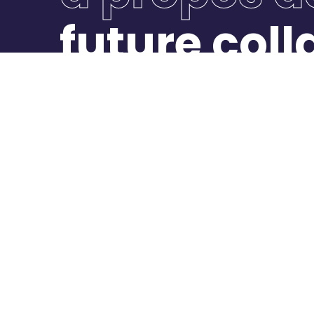
future col
Nous confier une mission
Rejoind
Notr
Consu