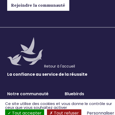
Rejoindre la communauté
Retour à l'accueil
La confiance au service
de la réussite
Notre communauté
Bluebirds
Ce site utilise des cookies et vous donne le contrôle sur
ceux que vous souhaitez activer
Consulting indépendant
A propos
Tout accepter
Tout refuser
Personnaliser